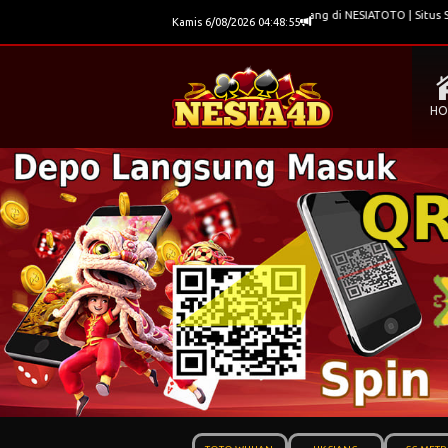
Selamat Datang di NESIATOTO | Situs Slot 
Kamis 6/08/2026 04:48:56
HO