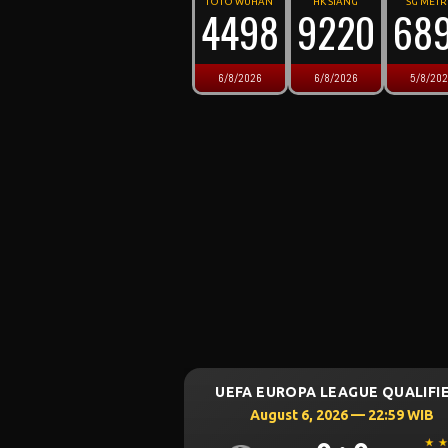
TOTO WUHAN
HK SIANG
SG MET
4498
9220
68
6/8/2026
6/8/2026
5/8/20
UEFA EUROPA LEAGUE QUALIFI
August 7, 2026 — 00:00 WIB