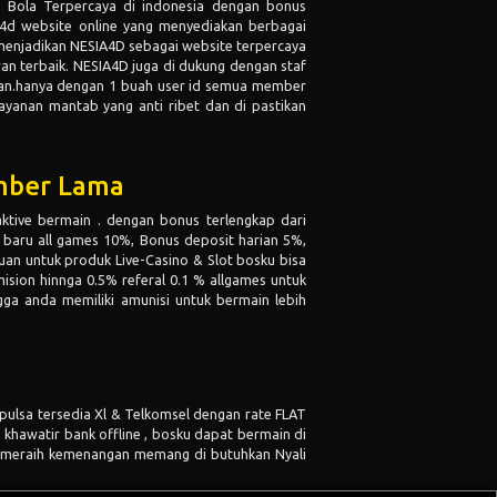
a4d website online yang menyediakan berbagai
 menjadikan NESIA4D sebagai website terpercaya
an terbaik. NESIA4D juga di dukung dengan staf
han.hanya dengan 1 buah user id semua member
yanan mantab yang anti ribet dan di pastikan
mber Lama
ive bermain . dengan bonus terlengkap dari
aru all games 10%, Bonus deposit harian 5%,
n untuk produk Live-Casino & Slot bosku bisa
ion hinnga 0.5% referal 0.1 % allgames untuk
ga anda memiliki amunisi untuk bermain lebih
pulsa tersedia Xl & Telkomsel dengan rate FLAT
khawatir bank offline , bosku dapat bermain di
k meraih kemenangan memang di butuhkan Nyali