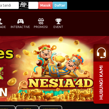
nus Rollingan Mingguan 0.7% , Cash Back Bola 5% | Aman Terpercaya
Masuk
Daftar
ADE
INTERACTIVE
PROMOSI
EVENT