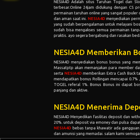
terbesar.Online 24jam didukung dengan CS pr
permainan taruhan online yang sangat populer 
dan aman saat ini.
NESIA4D
menyediakan permai
yang sudah berpengalaman untuk melayani bos
sudah bisa mengakses semua permainan tanp
praktis. ayo segera bergabung dan rasakan bed
NESIA4D Memberikan Bo
NESIA4D
menyediakan bonus bonus yang mema
Massatptp akan memanjakan para member dala
serta
NESIA4D
memberikan Extra Cash Back ta
mendapatkan bonus Rollingan mencapai 0.7% ,
TOGEL referal 1%. Bonus Bonus ini dapat 
panjang dan aktive.
NESIA4D Menerima Depo
NESIA4D
Menyedikan fasilitas deposit dan with
20%. untuk deposit via emoney dan pulsa dapat
NESIA4D
bebas tanpa khawatir ada gangguan 
dan amunisi yang memadai. salam kami semog