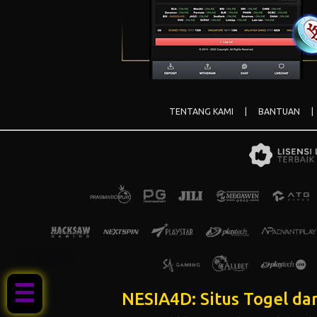
TENTANG KAMI
|
BANTUAN
|
GACOR!
NESIA4D: Situs Togel d
NESIA4D
Adalah situs Taruhan Togel dan Slo